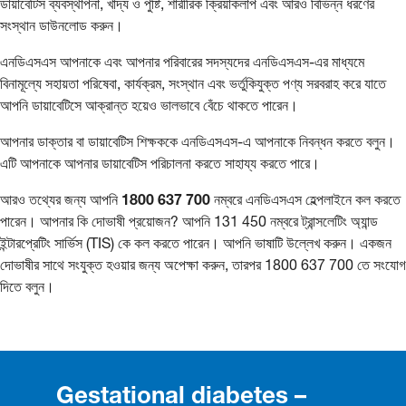
ডায়াবেটিস ব্যবস্থাপনা, খাদ্য ও পুষ্টি, শারীরিক ক্রিয়াকলাপ এবং আরও বিভিন্ন ধরণের
সংস্থান ডাউনলোড করুন।
এনডিএসএস আপনাকে এবং আপনার পরিবারের সদস্যদের এনডিএসএস-এর মাধ্যমে
বিনামূল্যে সহায়তা পরিষেবা, কার্যক্রম, সংস্থান এবং ভর্তুকিযুক্ত পণ্য সরবরাহ করে যাতে
আপনি ডায়াবেটিসে আক্রান্ত হয়েও ভালভাবে বেঁচে থাকতে পারেন।
আপনার ডাক্তার বা ডায়াবেটিস শিক্ষককে এনডিএসএস-এ আপনাকে নিবন্ধন করতে বলুন।
এটি আপনাকে আপনার ডায়াবেটিস পরিচালনা করতে সাহায্য করতে পারে।
আরও তথ্যের জন্য আপনি
1800
637
700
নম্বরে এনডিএসএস হেল্পলাইনে কল করতে
পারেন। আপনার কি দোভাষী প্রয়োজন? আপনি 131 450 নম্বরে ট্রান্সলেটিং অ্যান্ড
ইন্টারপ্রেটিং সার্ভিস (TIS) কে কল করতে পারেন। আপনি ভাষাটি উল্লেখ করুন। একজন
দোভাষীর সাথে সংযুক্ত হওয়ার জন্য অপেক্ষা করুন, তারপর 1800 637 700 তে সংযোগ
দিতে বলুন।
Gestational diabetes –