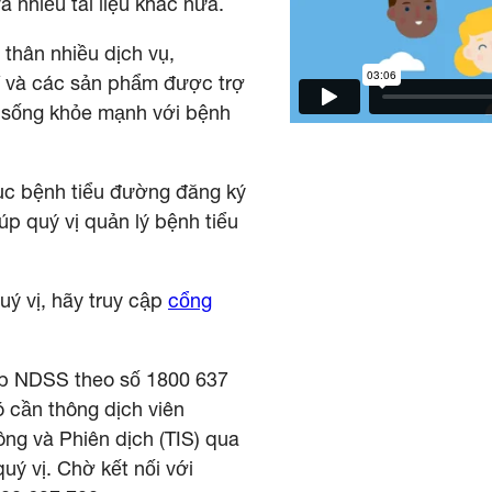
 nhiều tài liệu khác nữa.
thân nhiều dịch vụ,
phí và các sản phẩm được trợ
 sống khỏe mạnh với bệnh
ục bệnh tiểu đường đăng ký
úp quý vị quản lý bệnh tiểu
uý vị, hãy truy cập
cổng
úp NDSS theo số 1800 637
ó cần thông dịch viên
ông và Phiên dịch (TIS) qua
uý vị. Chờ kết nối với