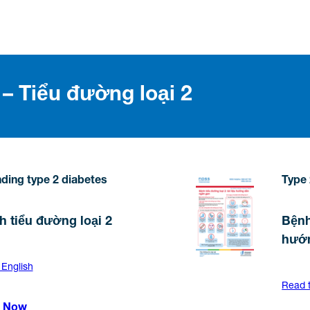
 – Tiểu đường loại 2
ding type 2 diabetes
Type 
h tiểu đường loại 2
Bệnh
hướn
 English
Read t
 Now