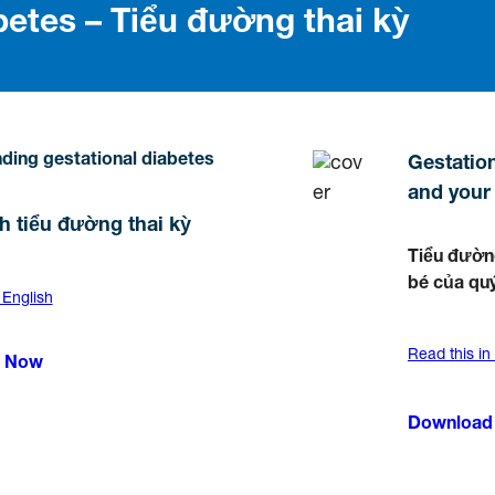
betes – Tiểu đường thai kỳ
ding gestational diabetes
Gestation
and your
h tiểu đường thai kỳ
Tiểu đườn
bé của quý
 English
Read this in
 Now
Download