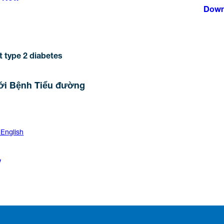
Down
t type 2 diabetes
với Bệnh Tiểu đường
 English
w