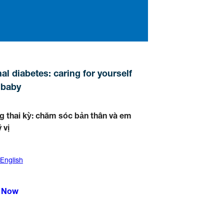
al diabetes: caring for yourself
 baby
g thai kỳ: chăm sóc bản thân và em
 vị
 English
 Now