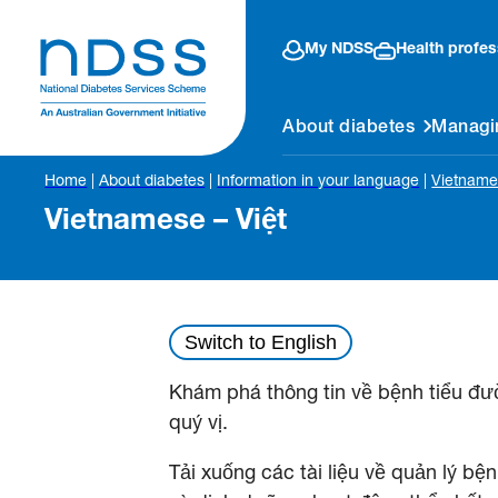
My NDSS
Health profes
About diabetes
Managi
Home
|
About diabetes
|
Information in your language
|
Vietname
Vietnamese – Việt
Switch to English
Khám phá thông tin về bệnh tiểu đ
quý vị.
Tải xuống các tài liệu về quản lý b