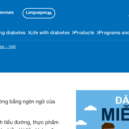
Languages
sionals
ng diabetes
Life with diabetes
Products
Programs and
se – Việt
ường bằng ngôn ngữ của
ệnh tiểu đường, thực phẩm