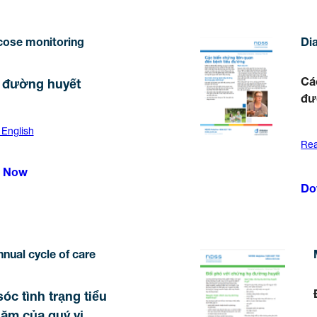
cose monitoring
Di
Cá
 đường huyết
đư
 English
Rea
 Now
Do
nual cycle of care
óc tình trạng tiểu