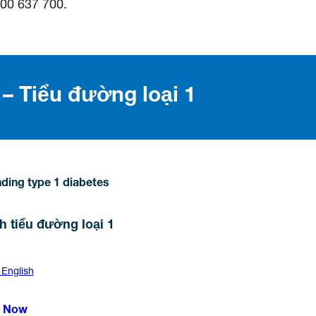
800 637 700.
 – Tiểu đường loại 1
ding type 1 diabetes
h tiểu đường loại 1
 English
 Now